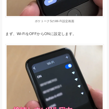
ポケトークSのWi-Fi設定画面
まず、Wi-FiをOFFからONに設定します。