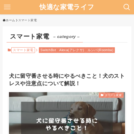
快適な家電ライフ
ホーム
スマート家電
スマート家電
– category –
スマート家電
SwitchBot
Alexa(アレクサ)
ルンバ(Roomba)
犬に留守番させる時にやるべきこと！犬のスト
レスや注意点について解説！
スマート家電