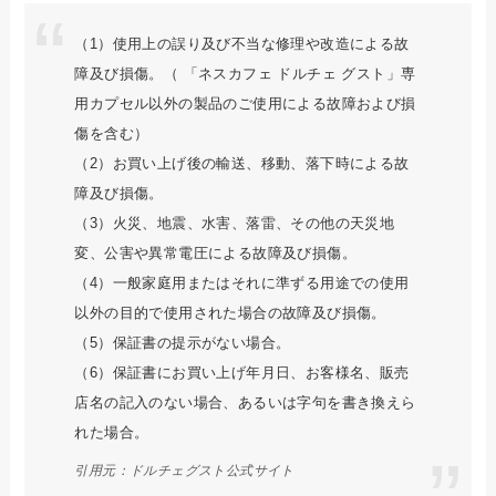
（1）使用上の誤り及び不当な修理や改造による故
障及び損傷。（ 「ネスカフェ ドルチェ グスト」専
用カプセル以外の製品のご使用による故障および損
傷を含む）
（2）お買い上げ後の輸送、移動、落下時による故
障及び損傷。
（3）火災、地震、水害、落雷、その他の天災地
変、公害や異常電圧による故障及び損傷。
（4）一般家庭用またはそれに準ずる用途での使用
以外の目的で使用された場合の故障及び損傷。
（5）保証書の提示がない場合。
（6）保証書にお買い上げ年月日、お客様名、販売
店名の記入のない場合、あるいは字句を書き換えら
れた場合。
引用元：ドルチェグスト公式サイト