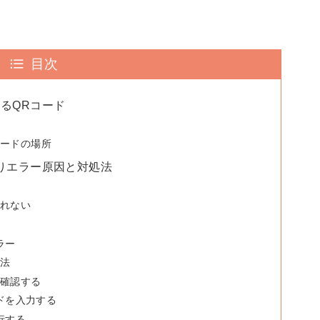
目次
るQRコード
は
コードの場所
りエラー原因と対処法
因
れない
ラー
処法
確認する
ドを入力する
行する